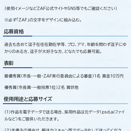
（使用イメージなどZAF公式サイトやSNS等でもご確認ください）
※必ず「ZAF」の文字をデザインに組み込む。
応募資格
過去も含めて逗子在住在勤在学等、プロ、アマ、年齢を問わず逗子にゆ
かりのある方、逗子が大好きな方、どなたでも応募可能。
表彰
最優秀賞（市長・一般・ZAF実行委員会による審査）1名 賞金10万円
優秀賞（市長賞・一般投票1位）2名 賞状他
使用用途と応募サイズ
（1）作品を電子データで送る場合、採用作品は元データ（psd,aiファイ
ルなど）をご提供いただきます。
（2）手書きの場合は、郵送かスキャン等でデータ化して送ってくださ