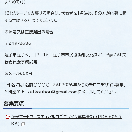
まとめて可）
（3）グループで応募する場合は、代表者を1名決め、その方が応募に関
する手続きを行ってください。
※郵送又は直接提出の場合
〒249-8686
逗子市逗子5丁目2－16 逗子市市民協働部文化スポーツ課ZAF実
行委員会事務局宛
※メールの場合
件名には「名前○○○○ ZAF2026年からの新ロゴデザイン募集」
と明記の上 zafkouhou@gmail.comにメールしてください
募集要項
逗子アートフェスティバルロゴデザイン募集要項 （PDF 606.7
KB）