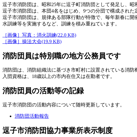
逗子市消防団は、昭和25年に逗子町消防団として発足し、昭
逗子市消防団は、本団4名をはじめ、9つの分団で構成された定
逗子市消防団は、規律ある部隊行動が特徴で、毎年新春に開
水訓練等を実施するなど、訓練を積み重ねています。
［画像］写真：消火訓練(22.0 KB)
［画像］操法大会(19.9 KB)
消防団員は特別職の地方公務員です
消防団は、消防組織法に基づき市町村に設置されている消防
入団資格は、18歳以上の市内在住又は在勤者です。
消防団員の活動等の記録
逗子市消防団の活動内容について随時更新しています。
消防団活動報告
逗子市消防団協力事業所表示制度