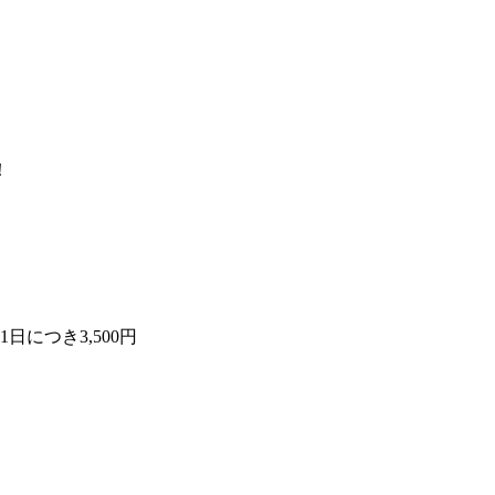
。
！
日につき3,500円