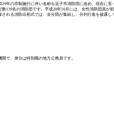
和29年の市制施行に伴い名称を逗子市消防団に改め、現在に至
数139名の消防団です。平成28年10月には、女性消防団員
催される消防出初式では、全分団が集結し、分列行進を披露し
機関で、身分は特別職の地方公務員です。